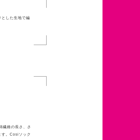
りとした生地で編
綿繊維の長さ、さ
。Cosiソック