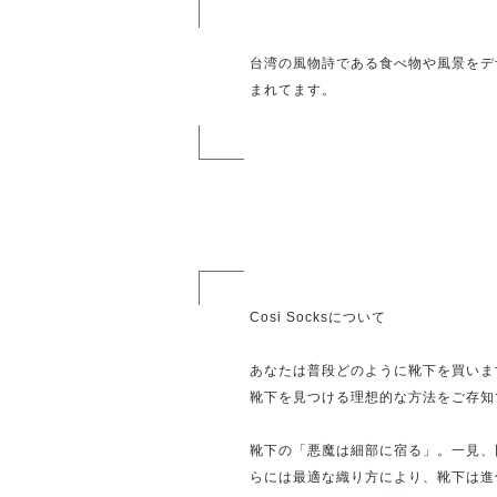
台湾の風物詩である食べ物や風景をデ
まれてます。
Cosi Socksについて
あなたは普段どのように靴下を買いま
靴下を見つける理想的な方法をご存知
靴下の「悪魔は細部に宿る」。一見、
らには最適な織り方により、靴下は進