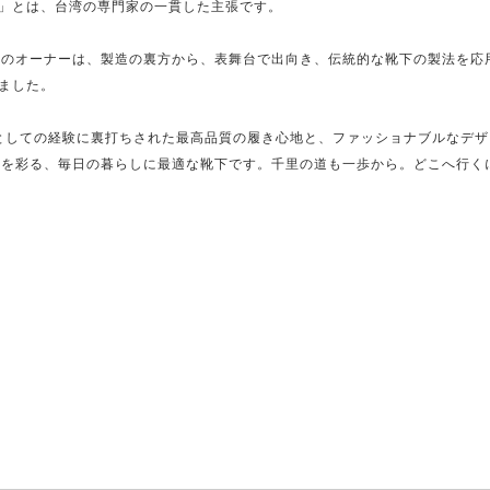
」とは、台湾の専門家の一貫した主張です。
クスのオーナーは、製造の裏方から、表舞台で出向き、伝統的な靴下の製法を応
ました。
ロとしての経験に裏打ちされた最高品質の履き心地と、ファッショナブルなデ
イルを彩る、毎日の暮らしに最適な靴下です。千里の道も一歩から。どこへ行く