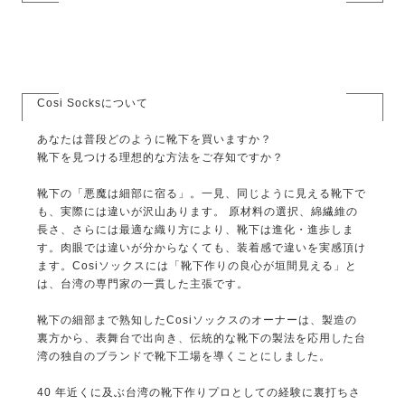
Cosi Socksについて
あなたは普段どのように靴下を買いますか？
靴下を見つける理想的な方法をご存知ですか？
靴下の「悪魔は細部に宿る」。一見、同じように見える靴下で
も、実際には違いが沢山あります。 原材料の選択、綿繊維の
長さ、さらには最適な織り方により、靴下は進化・進歩しま
す。肉眼では違いが分からなくても、装着感で違いを実感頂け
ます。Cosiソックスには「靴下作りの良心が垣間見える」と
は、台湾の専門家の一貫した主張です。
靴下の細部まで熟知したCosiソックスのオーナーは、製造の
裏方から、表舞台で出向き、伝統的な靴下の製法を応用した台
湾の独自のブランドで靴下工場を導くことにしました。
40 年近くに及ぶ台湾の靴下作りプロとしての経験に裏打ちさ