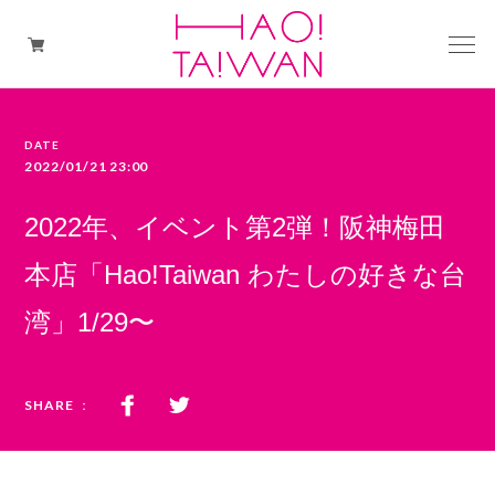
カトラリー
2022/01/21 23:00
インテリア
2022年、イベント第2弾！阪神梅田
本店「Hao!Taiwan わたしの好きな台
台湾茶
湾」1/29〜
バッグ＆財布
アクセサリー
今月のおススメ